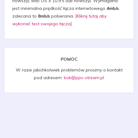
nowszy), Mac OS X 10.9.5 (lub nowszy). Wymagana
jest minimalna prędkość łącza internetowego
4mb/s
,
zalecana to
8mb/s
pobierania.
[Kliknij tutaj aby
wykonać test swojego łącza]
POMOC
W razie jakichkolwiek problemów prosimy o kontakt
pod adresem:
bok@ppv-stream.pl